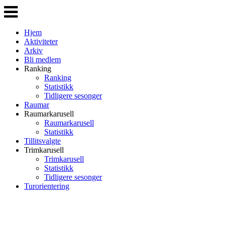
Veksle
navigasjon
Hjem
Aktiviteter
Arkiv
Bli medlem
Ranking
Ranking
Statistikk
Tidligere sesonger
Raumar
Raumarkarusell
Raumarkarusell
Statistikk
Tillitsvalgte
Trimkarusell
Trimkarusell
Statistikk
Tidligere sesonger
Turorientering