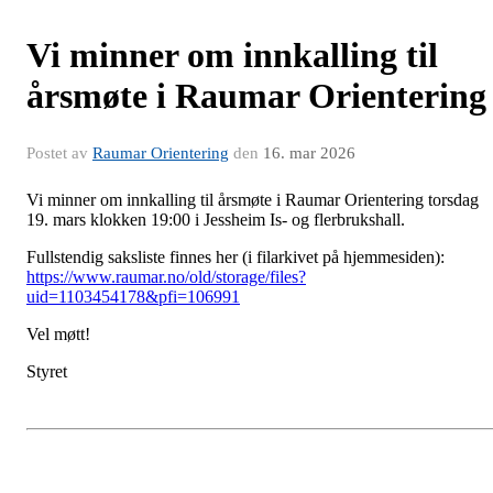
Vi minner om innkalling til
årsmøte i Raumar Orientering
Postet av
Raumar Orientering
den
16. mar 2026
Vi minner om innkalling til årsmøte i Raumar Orientering torsdag
19. mars klokken 19:00 i Jessheim Is- og flerbrukshall.
Fullstendig saksliste finnes her (i filarkivet på hjemmesiden):
https://www.raumar.no/old/storage/files?
uid=1103454178&pfi=106991
Vel møtt!
Styret