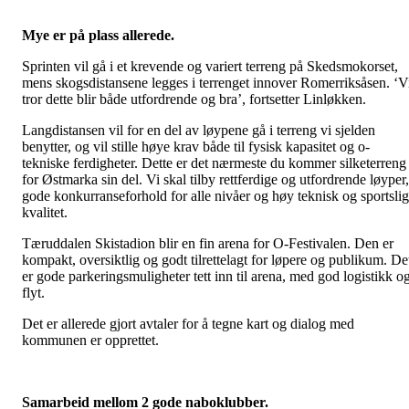
Mye er på plass allerede.
Sprinten vil gå i et krevende og variert terreng på Skedsmokorset,
mens skogsdistansene legges i terrenget innover Romerriksåsen. ‘V
tror dette blir både utfordrende og bra’, fortsetter Linløkken.
Langdistansen vil for en del av løypene gå i terreng vi sjelden
benytter, og vil stille høye krav både til fysisk kapasitet og o-
tekniske ferdigheter. Dette er det nærmeste du kommer silketerreng
for Østmarka sin del. Vi skal tilby rettferdige og utfordrende løyper,
gode konkurranseforhold for alle nivåer og høy teknisk og sportslig
kvalitet.
Tæruddalen Skistadion blir en fin arena for O-Festivalen. Den er
kompakt, oversiktlig og godt tilrettelagt for løpere og publikum. De
er gode parkeringsmuligheter tett inn til arena, med god logistikk o
flyt.
Det er allerede gjort avtaler for å tegne kart og dialog med
kommunen er opprettet.
Samarbeid mellom 2 gode naboklubber.