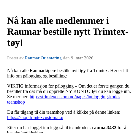
Nå kan alle medlemmer i
Raumar bestille nytt Trimtex-
tøy!
Postet av
Raumar Orientering
den
9. mar 2026
Nå kan alle Raumarløpere bestille nytt tøy fra Trimtex. Her er litt
info om pålogging og bestilling:
VIKTIG informasjon før pålogging – Om det er første gangen du
bestiller fra oss må du opprette NY KONTO før du kan logge inn.
Se mer her:
https://trimtexcustom.no/pages/innlogging-kode-
teamshop
Du får tilgang til din teamshop ved å klikke på denne linken:
https://shop.trimtexcustom.no/
Etter du har logget inn legg så til teamkoden:
rauma-3432
for å
besøke butikksiden.