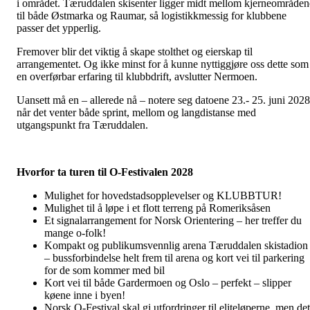
i området. Tæruddalen skisenter ligger midt mellom kjerneområden
til både Østmarka og Raumar, så logistikkmessig for klubbene
passer det ypperlig.
Fremover blir det viktig å skape stolthet og eierskap til
arrangementet. Og ikke minst for å kunne nyttiggjøre oss dette som
en overførbar erfaring til klubbdrift, avslutter Nermoen.
Uansett må en – allerede nå – notere seg datoene 23.- 25. juni 2028
når det venter både sprint, mellom og langdistanse med
utgangspunkt fra Tæruddalen.
Hvorfor ta turen til O-Festivalen 2028
Mulighet for hovedstadsopplevelser og KLUBBTUR!
Mulighet til å løpe i et flott terreng på Romeriksåsen
Et signalarrangement for Norsk Orientering – her treffer du
mange o-folk!
Kompakt og publikumsvennlig arena Tæruddalen skistadion
– bussforbindelse helt frem til arena og kort vei til parkering
for de som kommer med bil
Kort vei til både Gardermoen og Oslo – perfekt – slipper
køene inne i byen!
Norsk O-Festival skal gi utfordringer til eliteløperne, men det