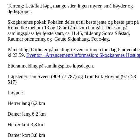
Terreng: Lett/flatt løpt, mange stier, ingen myrer, små høyder og
dødisgroper.
Skogkarenes pokal: Pokalen deles ut til beste jente og beste gutt på
Romerike mellom 13 og 18 år i året som har gått. Deles ut på
samlingsplass før første start, ca 11.45, til Jenny Soma Slåstad,
Raumar orientering og Gaute Skjønhaug, Fet o-lag,
Påmelding: Ordinær påmelding i Eventor innen torsdag 6 novembe
kl 23.59.
Eventor - Arrangementsinformasjon: Skogkarenes Høstlø
Etteranmelding på samlingsplass løpsdagen.
Løpsleder: Jan Sveen (909 77 787) og Tron Erik Hovind (977 53
517)
Løyper:
Herrer lang 6,2 km
Damer lang 6,2 km
Herrer kort 3,8 km
Damer kort 3,8 km