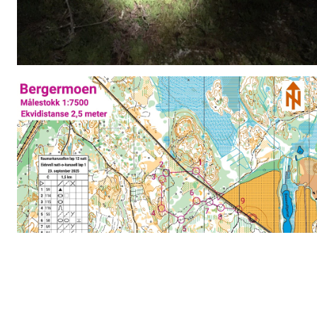
Video:
Nattløp Eidsvoll orienteringslag
Da er det klart for årets første natt løp. Eidsvoll OL innventerer til