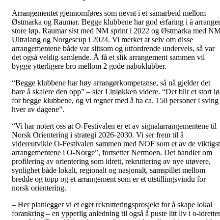
Arrangementet gjennomføres som nevnt i et samarbeid mellom
Østmarka og Raumar. Begge klubbene har god erfaring i å arrange
store løp. Raumar sist med NM sprint i 2022 og Østmarka med N
Ultralang og Norgescup i 2024. Vi merket at selv om disse
arrangementene både var slitsom og utfordrende underveis, så var
det også veldig samlende. Å få et slik arrangement sammen vil
bygge ytterligere bro mellom 2 gode naboklubber.
“Begge klubbene har høy arrangørkompetanse, så nå gjelder det
bare å skalere den opp” – sier Linløkken videre. “Det blir et stort lø
for begge klubbene, og vi regner med å ha ca. 150 personer i sving
hver av dagene”.
“Vi har notert oss at O-Festivalen er et av signalarrangementene til
Norsk Orientering i strategi 2026-2030. Vi ser frem til å
videreutvikle O-Festivalen sammen med NOF som et av de viktigs
arrangementene i O-Norge”, fortsetter Nermoen. Det handler om
profilering av orientering som idrett, rekruttering av nye utøvere,
synlighet både lokalt, regionalt og nasjonalt, samspillet mellom
bredde og topp og et arrangement som er et utstillingsvindu for
norsk orientering.
– Her planlegger vi et eget rekrutteringsprosjekt for å skape lokal
forankring – en ypperlig anledning til også å puste litt liv i o-idrette