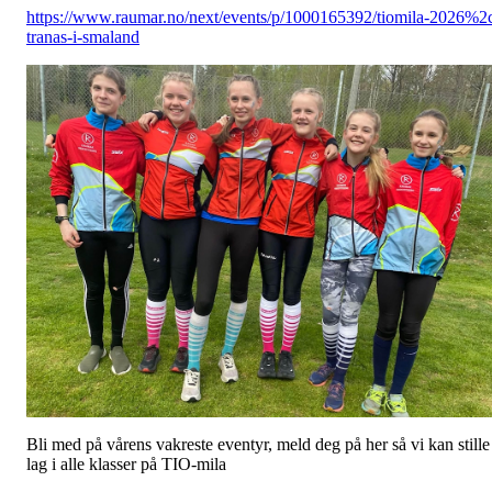
https://www.raumar.no/next/events/p/1000165392/tiomila-2026%2
tranas-i-smaland
Bli med på vårens vakreste eventyr, meld deg på her så vi kan stille
lag i alle klasser på TIO-mila