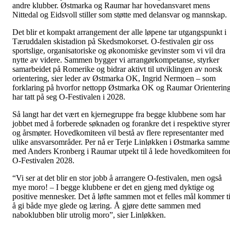
andre klubber. Østmarka og Raumar har hovedansvaret mens
Nittedal og Eidsvoll stiller som støtte med delansvar og mannskap.
Det blir et kompakt arrangement der alle løpene tar utgangspunkt i
Tæruddalen skistadion på Skedsmokorset. O-festivalen gir oss
sportslige, organisatoriske og økonomiske gevinster som vi vil dra
nytte av videre. Sammen bygger vi arrangørkompetanse, styrker
samarbeidet på Romerike og bidrar aktivt til utviklingen av norsk
orientering, sier leder av Østmarka OK, Ingrid Nermoen – som
forklaring på hvorfor nettopp Østmarka OK og Raumar Orienterin
har tatt på seg O-Festivalen i 2028.
Så langt har det vært en kjernegruppe fra begge klubbene som har
jobbet med å forberede søknaden og forankre det i respektive styrer
og årsmøter. Hovedkomiteen vil bestå av flere representanter med
ulike ansvarsområder. Per nå er Terje Linløkken i Østmarka samm
med Anders Kronberg i Raumar utpekt til å lede hovedkomiteen fo
O-Festivalen 2028.
“Vi ser at det blir en stor jobb å arrangere O-festivalen, men også
mye moro! – I begge klubbene er det en gjeng med dyktige og
positive mennesker. Det å løfte sammen mot et felles mål kommer ti
å gi både mye glede og læring. Å gjøre dette sammen med
naboklubben blir utrolig moro”, sier Linløkken.