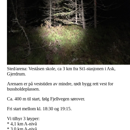
Sted/arena: Veståsen skole, ca 3 km fra St1-stasjonen i Ask,
Gjerdrum.
Arenaen er på veststiden av mindre, rødt bygg rett vest for
bussholdeplassen.
Ca. 400 m til start, følg Fjellvegen sørover.
Fri start mellom kl. 18:30 og 19:15.
Vi tilbyr 3 løyper:
* 4,1 km A-nivå
* 3,0 km A-nivå