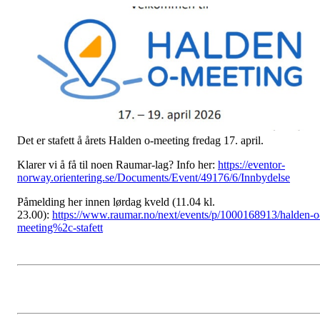
Det er stafett å årets Halden o-meeting fredag 17. april.
Klarer vi å få til noen Raumar-lag? Info her:
https://eventor-
norway.orientering.se/Documents/Event/49176/6/Innbydelse
Påmelding her innen lørdag kveld (11.04 kl.
23.00):
https://www.raumar.no/next/events/p/1000168913/halden-o
meeting%2c-stafett