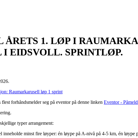
 ÅRETS 1. LØP I RAUMARKA
 I EIDSVOLL. SPRINTLØP.
2026.
on: Raumarkarusell løp 1 sprint
s flest forhåndsmelder seg på eventor på denne linken
Eventor - Påmeld
tering.
skjellige typer arrangement:
 inneholde minst fire løyper: én løype på A-nivå på 4-5 km, én løype 