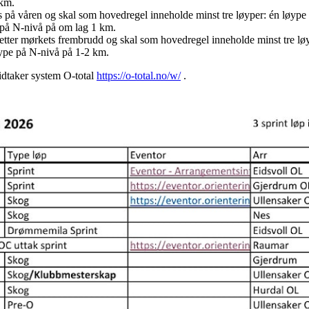
 km.
is på våren og skal som hovedregel inneholde minst tre løyper: én løyp
 på N-nivå på om lag 1 km.
 etter mørkets frembrudd og skal som hovedregel inneholde minst tre lø
ype på N-nivå på 1-2 km.
tidtaker system O-total
https://o-total.no/w/
.