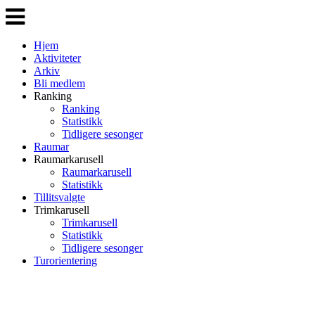
Veksle
navigasjon
Hjem
Aktiviteter
Arkiv
Bli medlem
Ranking
Ranking
Statistikk
Tidligere sesonger
Raumar
Raumarkarusell
Raumarkarusell
Statistikk
Tillitsvalgte
Trimkarusell
Trimkarusell
Statistikk
Tidligere sesonger
Turorientering