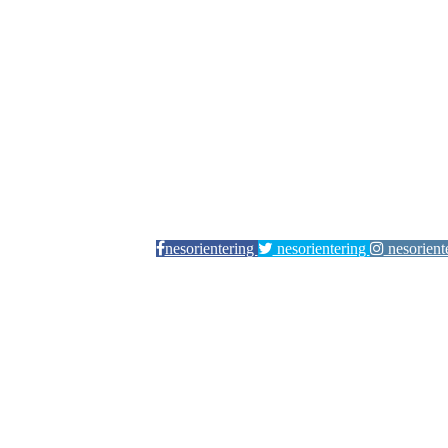
nesorientering
nesorientering
nesorient