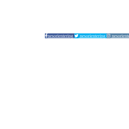
nesorientering
nesorientering
nesorient