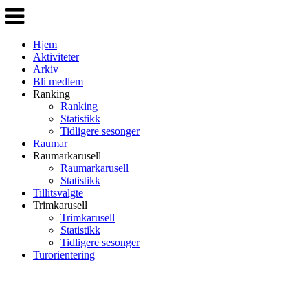
Veksle
navigasjon
Hjem
Aktiviteter
Arkiv
Bli medlem
Ranking
Ranking
Statistikk
Tidligere sesonger
Raumar
Raumarkarusell
Raumarkarusell
Statistikk
Tillitsvalgte
Trimkarusell
Trimkarusell
Statistikk
Tidligere sesonger
Turorientering