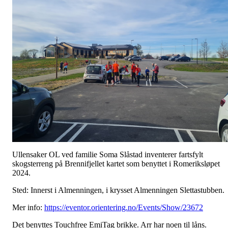
Ullensaker OL ved familie Soma Slåstad inventerer fartsfylt
skogsterreng på Brennifjellet kartet som benyttet i Romeriksløpet
2024.
Sted: Innerst i Almenningen, i krysset Almenningen Slettastubben.
Mer info:
https://eventor.orientering.no/Events/Show/23672
Det benyttes Touchfree EmiTag brikke. Arr har noen til låns.