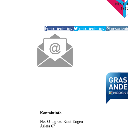
nesorientering
nesorientering
nesorient
Kontaktinfo
Nes O-lag
c/o Knut Engen
Åsleia 67