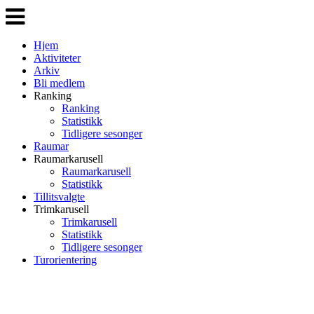
Veksle
navigasjon
Hjem
Aktiviteter
Arkiv
Bli medlem
Ranking
Ranking
Statistikk
Tidligere sesonger
Raumar
Raumarkarusell
Raumarkarusell
Statistikk
Tillitsvalgte
Trimkarusell
Trimkarusell
Statistikk
Tidligere sesonger
Turorientering