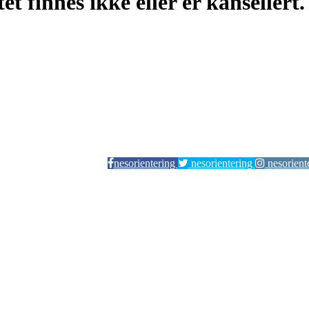
t finnes ikke eller er kansellert.
nesorientering
nesorientering
nesorient