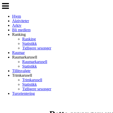
Veksle
navigasjon
Hjem
Aktiviteter
Arkiv
Bli medlem
Ranking
Ranking
Statistikk
Tidligere sesonger
Raumar
Raumarkarusell
Raumarkarusell
Statistikk
Tillitsvalgte
Trimkarusell
Trimkarusell
Statistikk
Tidligere sesonger
Turorientering