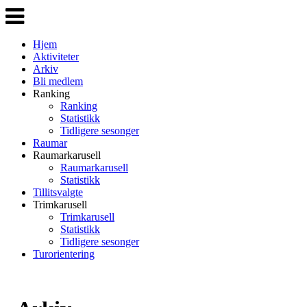
Veksle
navigasjon
Hjem
Aktiviteter
Arkiv
Bli medlem
Ranking
Ranking
Statistikk
Tidligere sesonger
Raumar
Raumarkarusell
Raumarkarusell
Statistikk
Tillitsvalgte
Trimkarusell
Trimkarusell
Statistikk
Tidligere sesonger
Turorientering