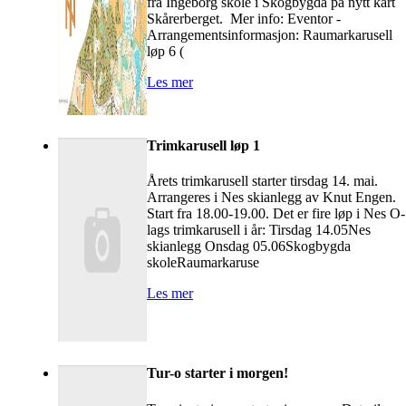
fra Ingeborg skole i Skogbygda på nytt kart
Skårerberget. Mer info: Eventor -
Arrangementsinformasjon: Raumarkarusell
løp 6 (
Les mer
Trimkarusell løp 1
Årets trimkarusell starter tirsdag 14. mai.
Arrangeres i Nes skianlegg av Knut Engen.
Start fra 18.00-19.00. Det er fire løp i Nes O-
lags trimkarusell i år: Tirsdag 14.05Nes
skianlegg Onsdag 05.06Skogbygda
skoleRaumarkaruse
Les mer
Tur-o starter i morgen!