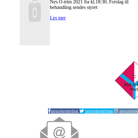
Nes O-trim 2021 fra kl.18:30. Forslag til
behandling sendes styret
Les mer
nesorientering
nesorientering
nesorient