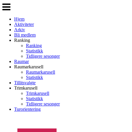
Veksle
navigasjon
Hjem
Aktiviteter
Arkiv
Bli medlem
Ranking
Ranking
Statistikk
Tidligere sesonger
Raumar
Raumarkarusell
Raumarkarusell
Statistikk
Tillitsvalgte
Trimkarusell
Trimkarusell
Statistikk
Tidligere sesonger
Turorientering