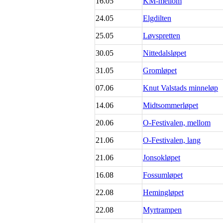
16.05
KM-mellom
24.05
Elgdilten
25.05
Løvspretten
30.05
Nittedalsløpet
31.05
Gromløpet
07.06
Knut Valstads minneløp
14.06
Midtsommerløpet
20.06
O-Festivalen, mellom
21.06
O-Festivalen, lang
21.06
Jonsokløpet
16.08
Fossumløpet
22.08
Hemingløpet
22.08
Myrtrampen