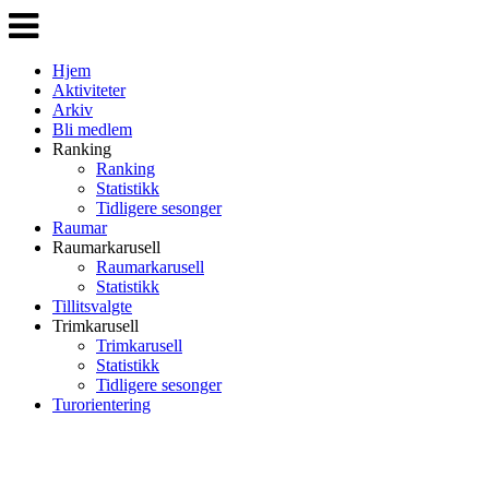
Veksle
navigasjon
Hjem
Aktiviteter
Arkiv
Bli medlem
Ranking
Ranking
Statistikk
Tidligere sesonger
Raumar
Raumarkarusell
Raumarkarusell
Statistikk
Tillitsvalgte
Trimkarusell
Trimkarusell
Statistikk
Tidligere sesonger
Turorientering