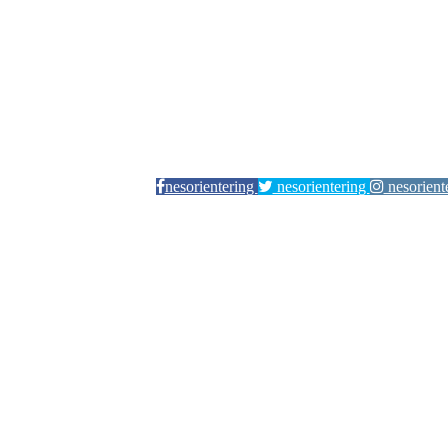
nesorientering
nesorientering
nesorient