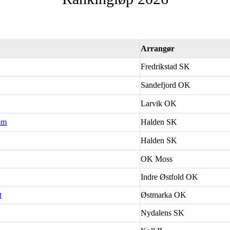
Arrangør
Fredrikstad SK
Sandefjord OK
Larvik OK
om
Halden SK
Halden SK
OK Moss
Indre Østfold OK
t
Østmarka OK
Nydalens SK