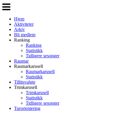
Veksle
navigasjon
Hjem
Aktiviteter
Arkiv
Bli medlem
Ranking
Ranking
Statistikk
Tidligere sesonger
Raumar
Raumarkarusell
Raumarkarusell
Statistikk
Tillitsvalgte
Trimkarusell
Trimkarusell
Statistikk
Tidligere sesonger
Turorientering