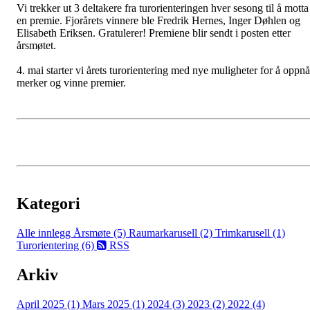
Vi trekker ut 3 deltakere fra turorienteringen hver sesong til å motta
en premie. Fjorårets vinnere ble Fredrik Hernes, Inger Døhlen og
Elisabeth Eriksen. Gratulerer! Premiene blir sendt i posten etter
årsmøtet.
4. mai starter vi årets turorientering med nye muligheter for å oppnå
merker og vinne premier.
Kategori
Alle innlegg
Årsmøte (5)
Raumarkarusell (2)
Trimkarusell (1)
Turorientering (6)
RSS
Arkiv
April 2025 (1)
Mars 2025 (1)
2024 (3)
2023 (2)
2022 (4)