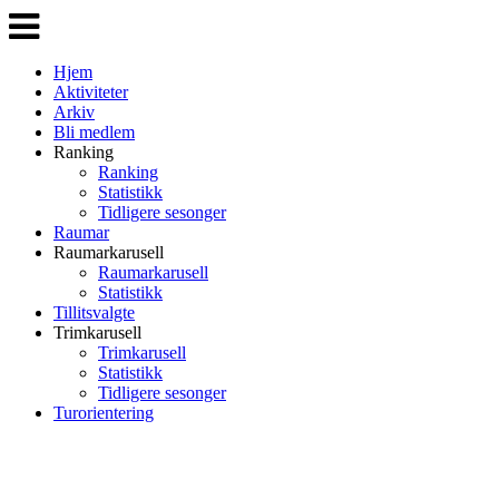
Veksle
navigasjon
Hjem
Aktiviteter
Arkiv
Bli medlem
Ranking
Ranking
Statistikk
Tidligere sesonger
Raumar
Raumarkarusell
Raumarkarusell
Statistikk
Tillitsvalgte
Trimkarusell
Trimkarusell
Statistikk
Tidligere sesonger
Turorientering