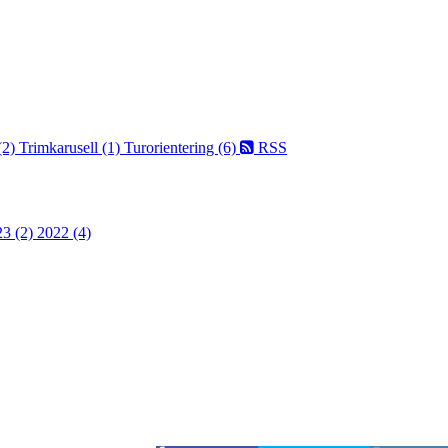
(2)
Trimkarusell (1)
Turorientering (6)
RSS
23 (2)
2022 (4)