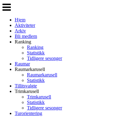
Veksle
navigasjon
Hjem
Aktiviteter
Arkiv
Bli medlem
Ranking
Ranking
Statistikk
Tidligere sesonger
Raumar
Raumarkarusell
Raumarkarusell
Statistikk
Tillitsvalgte
Trimkarusell
Trimkarusell
Statistikk
Tidligere sesonger
Turorientering