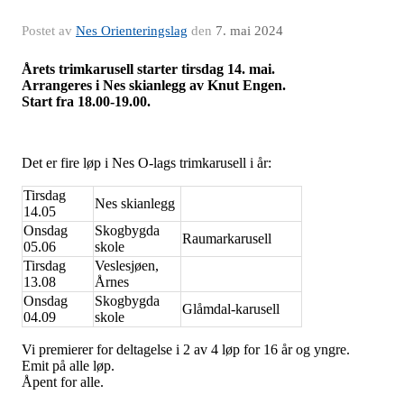
Postet av
Nes Orienteringslag
den
7. mai 2024
Årets trimkarusell starter tirsdag 14. mai.
Arrangeres i Nes skianlegg av Knut Engen.
Start fra 18.00-19.00.
Det er fire løp i Nes O-lags trimkarusell i år:
Tirsdag
Nes skianlegg
14.05
Onsdag
Skogbygda
Raumarkarusell
05.06
skole
Tirsdag
Veslesjøen,
13.08
Årnes
Onsdag
Skogbygda
Glåmdal-karusell
04.09
skole
Vi premierer for deltagelse i 2 av 4 løp for 16 år og yngre.
Emit på alle løp.
Åpent for alle.