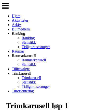
Veksle
navigasjon
Hjem
Aktiviteter
Arkiv
Bli medlem
Ranking
Ranking
Statistikk
Tidligere sesonger
Raumar
Raumarkarusell
Raumarkarusell
Statistikk
Tillitsvalgte
Trimkarusell
Trimkarusell
Statistikk
Tidligere sesonger
Turorientering
Trimkarusell løp 1