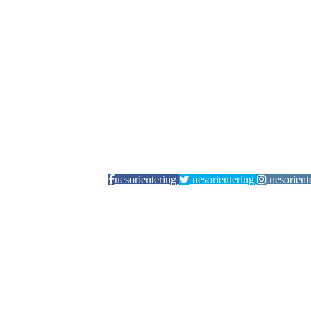
nesorientering
nesorientering
nesorient