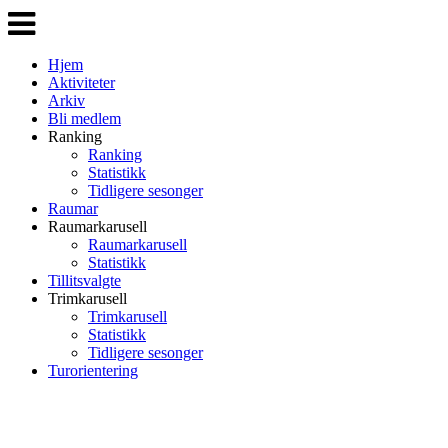
Veksle
navigasjon
Hjem
Aktiviteter
Arkiv
Bli medlem
Ranking
Ranking
Statistikk
Tidligere sesonger
Raumar
Raumarkarusell
Raumarkarusell
Statistikk
Tillitsvalgte
Trimkarusell
Trimkarusell
Statistikk
Tidligere sesonger
Turorientering