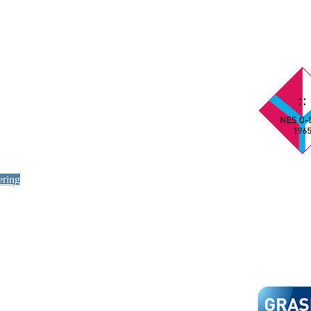
ering