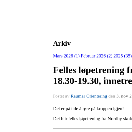
Arkiv
Mars 2026 (1)
Februar 2026 (2)
2025 (35
Felles løpetrening 
18.30-19.30, innetr
Postet av
Raumar Orientering
den
3. nov 
Det er på tide å røre på kroppen igjen!
Det blir felles løpetrening fra Nordby skol