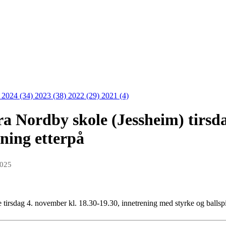
)
2024 (34)
2023 (38)
2022 (29)
2021 (4)
fra Nordby skole (Jessheim) tirsd
ening etterpå
2025
e tirsdag 4. november kl. 18.30-19.30, innetrening med styrke og ballspil