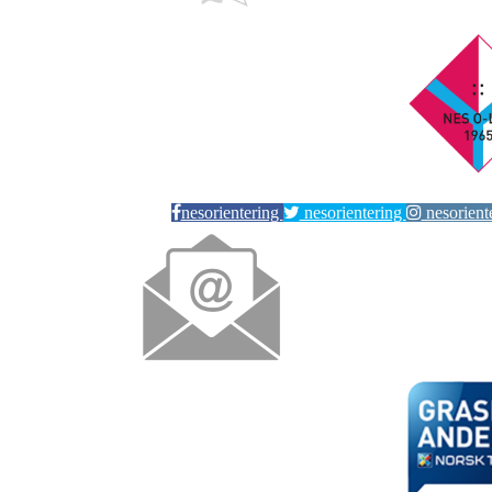
nesorientering
nesorientering
nesorient