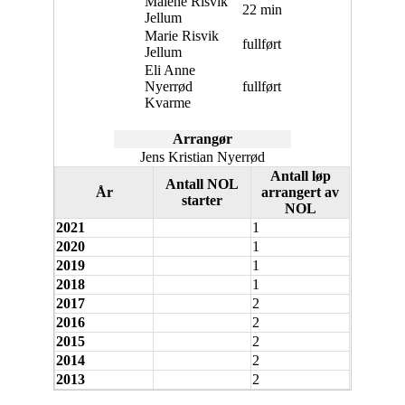
Malene Risvik
22 min
Jellum
Marie Risvik
fullført
Jellum
Eli Anne
Nyerrød
fullført
Kvarme
Arrangør
Jens Kristian Nyerrød
Antall løp
Antall NOL
År
arrangert av
starter
NOL
2021
1
2020
1
2019
1
2018
1
2017
2
2016
2
2015
2
2014
2
2013
2