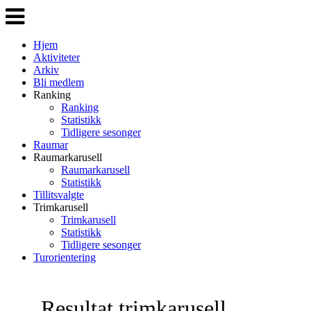
Veksle
navigasjon
Hjem
Aktiviteter
Arkiv
Bli medlem
Ranking
Ranking
Statistikk
Tidligere sesonger
Raumar
Raumarkarusell
Raumarkarusell
Statistikk
Tillitsvalgte
Trimkarusell
Trimkarusell
Statistikk
Tidligere sesonger
Turorientering
Resultat trimkarusell