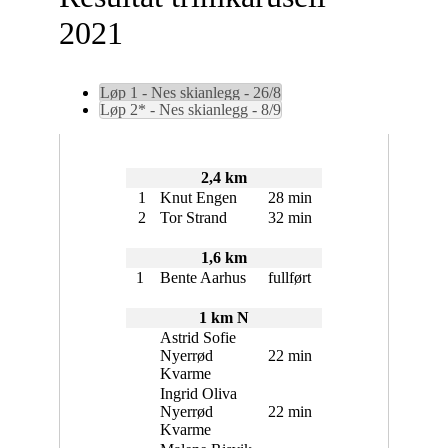
2021
Løp 1 - Nes skianlegg - 26/8
Løp 2* - Nes skianlegg - 8/9
2,4 km
1
Knut Engen
28 min
2
Tor Strand
32 min
1,6 km
1
Bente Aarhus
fullført
1 km N
Astrid Sofie
Nyerrød
22 min
Kvarme
Ingrid Oliva
Nyerrød
22 min
Kvarme