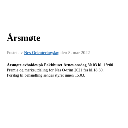
Årsmøte
Postet av
Nes Orienteringslag
den
8. mar 2022
Årsmøte avholdes på
Pakkhuset Årnes onsdag 30.03
kl
.
19:00
.
Premie og merkeutdeling for Nes O-trim
2021
fra kl.18:30.
Forslag til beha
ndling sendes styret innen
15.03.