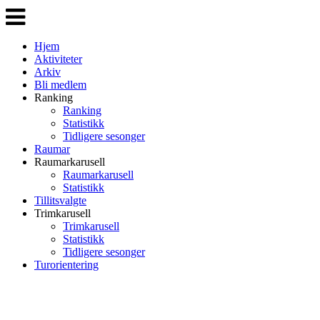
Veksle
navigasjon
Hjem
Aktiviteter
Arkiv
Bli medlem
Ranking
Ranking
Statistikk
Tidligere sesonger
Raumar
Raumarkarusell
Raumarkarusell
Statistikk
Tillitsvalgte
Trimkarusell
Trimkarusell
Statistikk
Tidligere sesonger
Turorientering