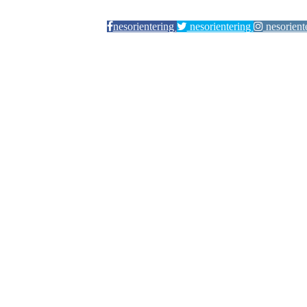
nesorientering
nesorientering
nesorient