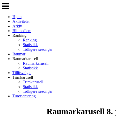
Veksle
navigasjon
Hjem
Aktiviteter
Arkiv
Bli medlem
Ranking
Ranking
Statistikk
Tidligere sesonger
Raumar
Raumarkarusell
Raumarkarusell
Statistikk
Tillitsvalgte
Trimkarusell
Trimkarusell
Statistikk
Tidligere sesonger
Turorientering
Raumarkarusell 8. 