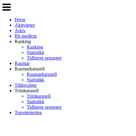
Veksle
navigasjon
Hjem
Aktiviteter
Arkiv
Bli medlem
Ranking
Ranking
Statistikk
Tidligere sesonger
Raumar
Raumarkarusell
Raumarkarusell
Statistikk
Tillitsvalgte
Trimkarusell
Trimkarusell
Statistikk
Tidligere sesonger
Turorientering