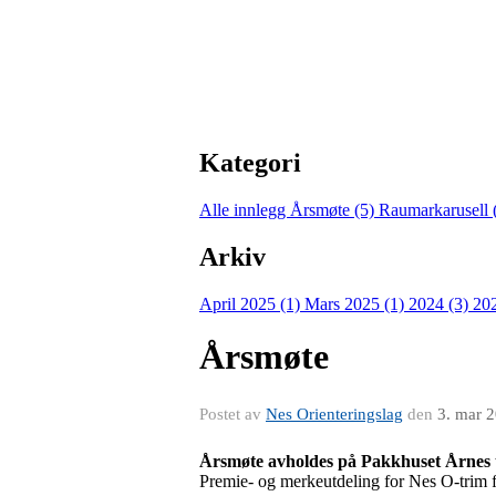
Kategori
Alle innlegg
Årsmøte (5)
Raumarkarusell 
Arkiv
April 2025 (1)
Mars 2025 (1)
2024 (3)
20
Årsmøte
Postet av
Nes Orienteringslag
den
3. mar 
Årsmøte avholdes på
Pakkhuset Årnes 
Premie- og merkeutdeling for Nes O-trim f