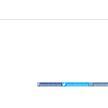
nesorientering
nesorientering
nesorient