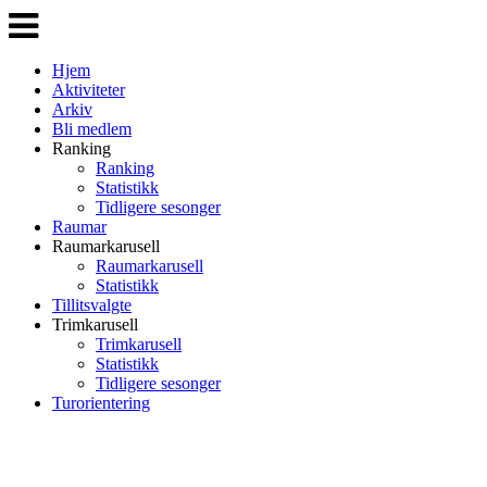
Veksle
navigasjon
Hjem
Aktiviteter
Arkiv
Bli medlem
Ranking
Ranking
Statistikk
Tidligere sesonger
Raumar
Raumarkarusell
Raumarkarusell
Statistikk
Tillitsvalgte
Trimkarusell
Trimkarusell
Statistikk
Tidligere sesonger
Turorientering