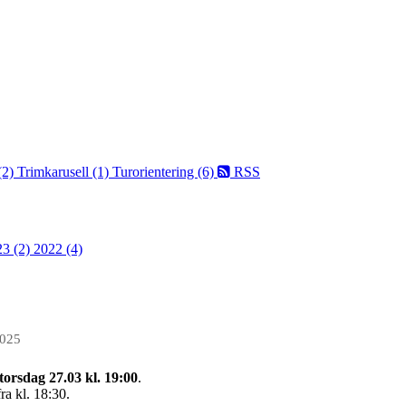
(2)
Trimkarusell (1)
Turorientering (6)
RSS
23 (2)
2022 (4)
2025
torsdag 27.03
kl.
19:00
.
ra kl. 18:30.