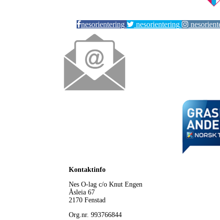
nesorientering
nesorientering
nesorient
Kontaktinfo
Nes O-lag
c/o Knut Engen
Åsleia 67
2170 Fenstad
Org.nr. 993766844