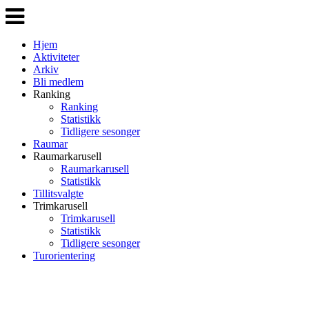
Veksle
navigasjon
Hjem
Aktiviteter
Arkiv
Bli medlem
Ranking
Ranking
Statistikk
Tidligere sesonger
Raumar
Raumarkarusell
Raumarkarusell
Statistikk
Tillitsvalgte
Trimkarusell
Trimkarusell
Statistikk
Tidligere sesonger
Turorientering