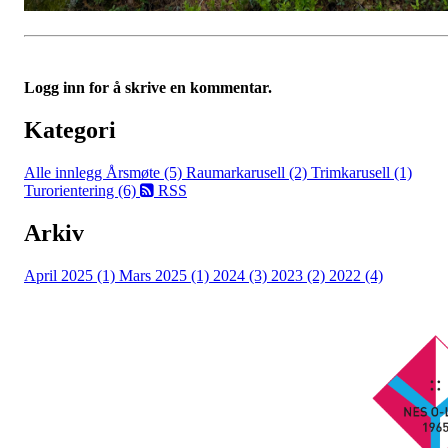
Logg inn for å skrive en kommentar.
Kategori
Alle innlegg
Årsmøte (5)
Raumarkarusell (2)
Trimkarusell (1)
Turorientering (6)
RSS
Arkiv
April 2025 (1)
Mars 2025 (1)
2024 (3)
2023 (2)
2022 (4)